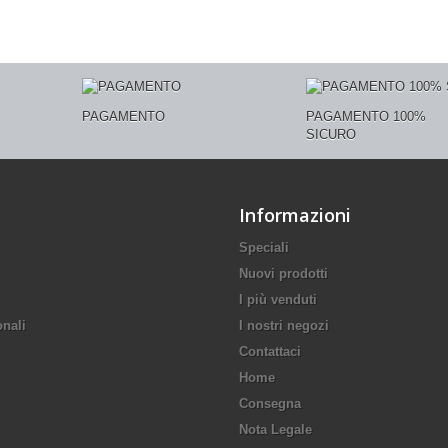
PAGAMENTO
PAGAMENTO 100%
SICURO
Informazioni
Speciali
Nuovi prodotti
I più venduti
onali
I nostri negozi
Contattaci
Home
Consegna
Nota Legale