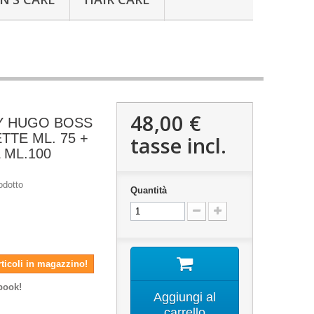
48,00 €
Y HUGO BOSS
TTE ML. 75 +
tasse incl.
ML.100
odotto
Quantità
rticoli in magazzino!
book!
Aggiungi al
carrello