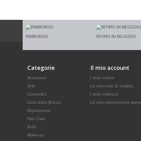
RIMBORSO
RITIRO IN NEGOZIO
Categorie
Il mio account
Accessori
I miei ordini
Arte
Le mie note di credito
Cosmetici
I miei indirizzi
Cura della Bocca
Le mie informazioni pers
Depilazione
Hair Care
Kids
Make-up