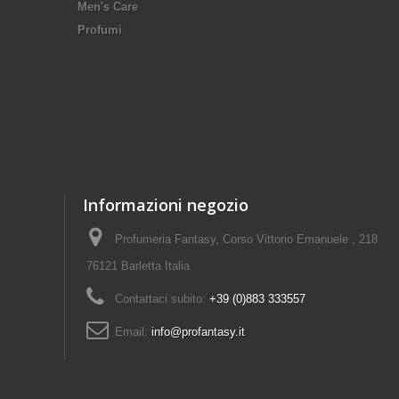
Men's Care
Profumi
Informazioni negozio
Profumeria Fantasy, Corso Vittorio Emanuele , 218
76121 Barletta Italia
Contattaci subito:
+39 (0)883 333557
Email:
info@profantasy.it