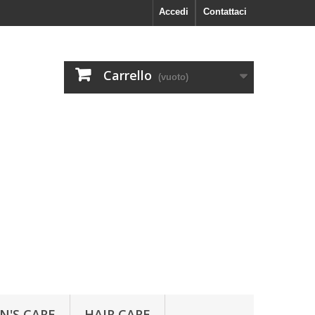
Accedi
Contattaci
Carrello
(vuoto)
N'S CARE
HAIR CARE