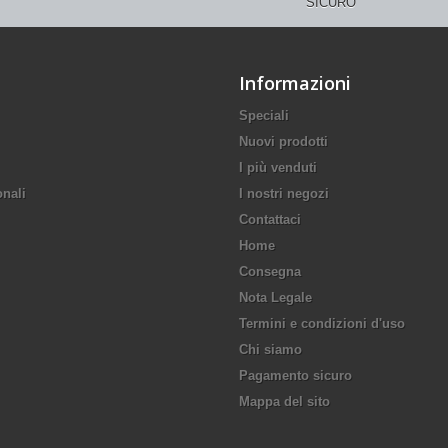
SICURO
Informazioni
Speciali
Nuovi prodotti
I più venduti
onali
I nostri negozi
Contattaci
Home
Consegna
Nota Legale
Termini e condizioni d'uso
Chi siamo
Pagamento sicuro
Mappa del sito