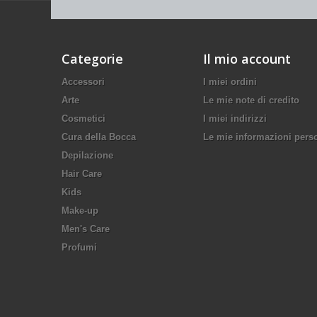
Categorie
Il mio account
Accessori
I miei ordini
Arte
Le mie note di credito
Cosmetici
I miei indirizzi
Cura della Bocca
Le mie informazioni pers
Depilazione
Hair Care
Kids
Make-up
Men's Care
Profumi