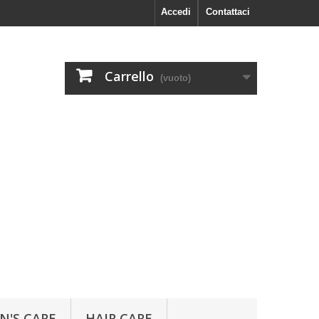
Accedi
Contattaci
Carrello
(vuoto)
N'S CARE
HAIR CARE