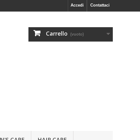
Accedi
Contattaci
Carrello
(vuoto)
N'S CARE
HAIR CARE