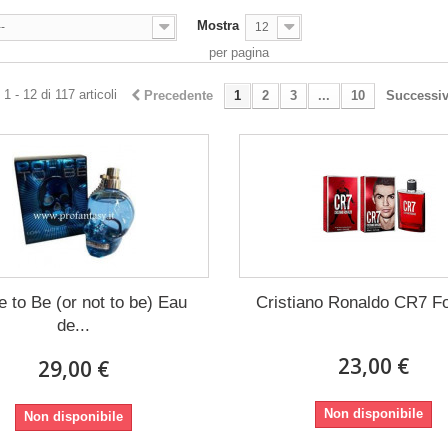
Mostra
--
12
per pagina
1 - 12 di 117 articoli
Precedente
1
2
3
...
10
Successi
e to Be (or not to be) Eau
Cristiano Ronaldo CR7 F
de...
23,00 €
29,00 €
Non disponibile
Non disponibile