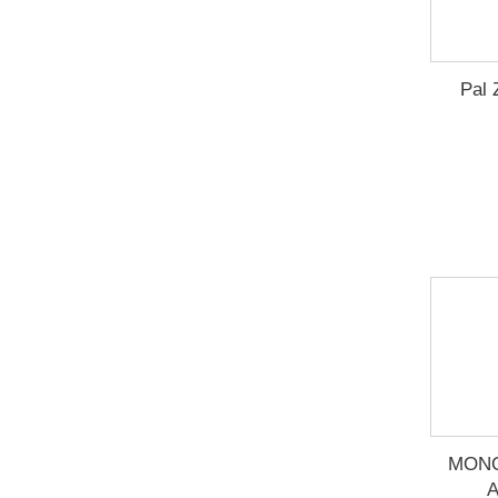
Pal 
MONO
A