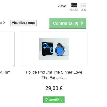
Vista:
Griglia
Lista
vo
Visualizza tutto
Confronta (
0
)
or Him
Police Profumi The Sinner Love
The Excess...
29,00 €
Disponibile