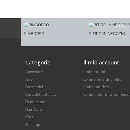
RIMBORSO
RITIRO IN NEGOZIO
Categorie
Il mio account
Accessori
I miei ordini
Arte
Le mie note di credito
Cosmetici
I miei indirizzi
Cura della Bocca
Le mie informazioni pers
Depilazione
Hair Care
Kids
Make-up