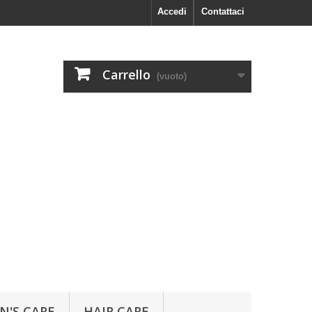
Accedi
Contattaci
Carrello
(vuoto)
N'S CARE
HAIR CARE