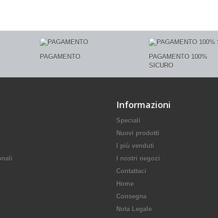
PAGAMENTO
PAGAMENTO 100%
SICURO
Informazioni
Speciali
Nuovi prodotti
I più venduti
onali
I nostri negozi
Contattaci
Home
Consegna
Nota Legale