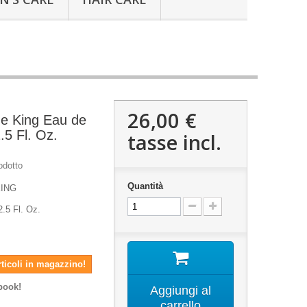
26,00 €
he King Eau de
2.5 Fl. Oz.
tasse incl.
odotto
Quantità
KING
2.5 Fl. Oz.
rticoli in magazzino!
book!
Aggiungi al
carrello