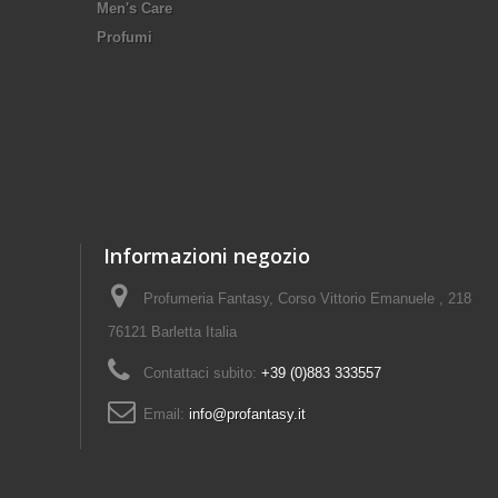
Men's Care
Profumi
Informazioni negozio
Profumeria Fantasy, Corso Vittorio Emanuele , 218
76121 Barletta Italia
Contattaci subito:
+39 (0)883 333557
Email:
info@profantasy.it