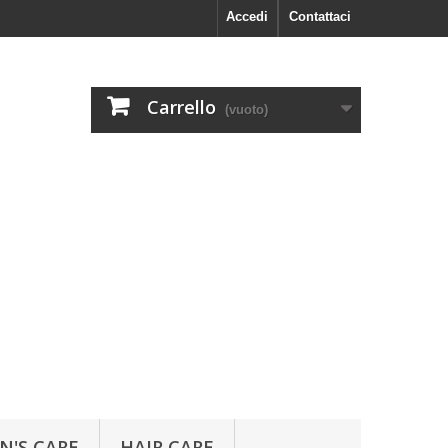
Accedi
Contattaci
Carrello
(vuoto)
N'S CARE
HAIR CARE