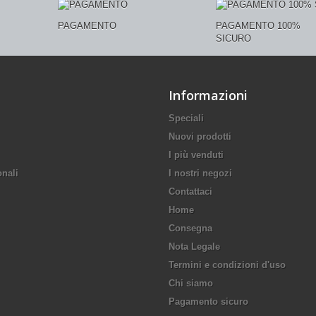
PAGAMENTO
PAGAMENTO 100%
SICURO
Informazioni
Speciali
Nuovi prodotti
I più venduti
onali
I nostri negozi
Contattaci
Home
Consegna
Nota Legale
Termini e condizioni d'uso
Chi siamo
Pagamento sicuro