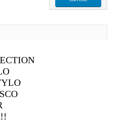
LECTION
LO
TYLO
ESCO
R
!!