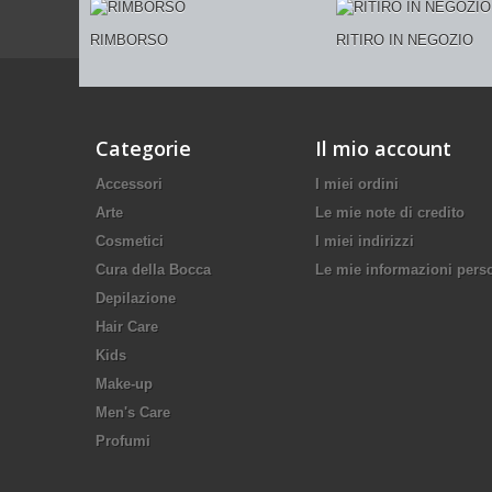
RIMBORSO
RITIRO IN NEGOZIO
Categorie
Il mio account
Accessori
I miei ordini
Arte
Le mie note di credito
Cosmetici
I miei indirizzi
Cura della Bocca
Le mie informazioni pers
Depilazione
Hair Care
Kids
Make-up
Men's Care
Profumi