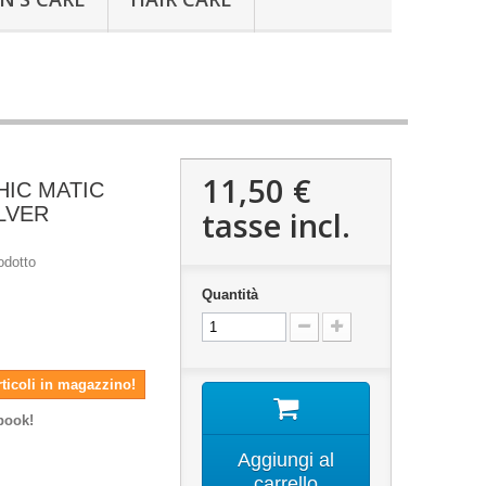
11,50 €
HIC MATIC
ILVER
tasse incl.
odotto
Quantità
rticoli in magazzino!
book!
Aggiungi al
carrello