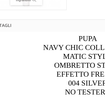
ingrandito
TAGLI
PUPA
NAVY CHIC COL
MATIC STY
OMBRETTO S
EFFETTO FR
004 SILVE
NO TESTER