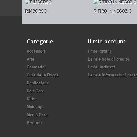
RIMBORSO
RITIRO IN NEGOZIO
Categorie
Il mio account
Accessori
I miei ordini
Arte
Le mie note di credito
Cosmetici
I miei indirizzi
Cura della Bocca
Le mie informazioni pers
Depilazione
Hair Care
Kids
Make-up
Men's Care
Profumi