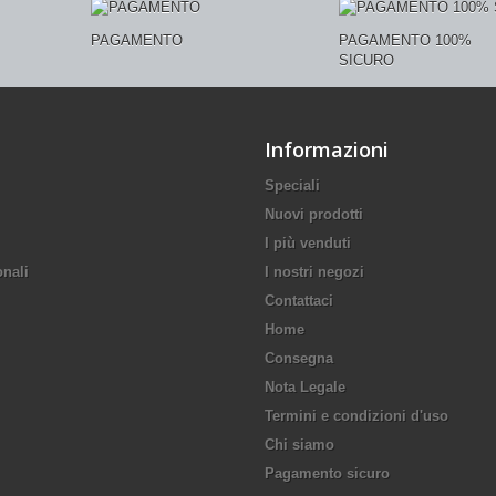
PAGAMENTO
PAGAMENTO 100%
SICURO
Informazioni
Speciali
Nuovi prodotti
I più venduti
onali
I nostri negozi
Contattaci
Home
Consegna
Nota Legale
Termini e condizioni d'uso
Chi siamo
Pagamento sicuro