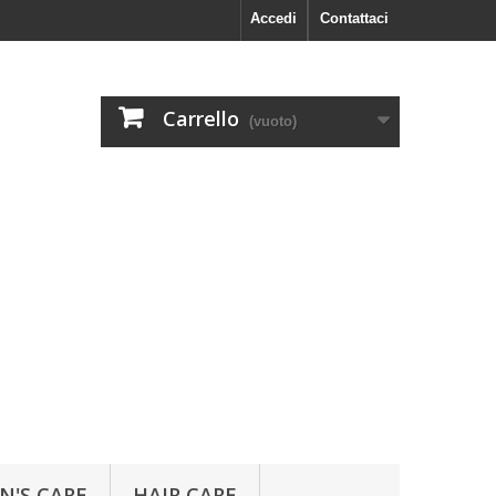
Accedi
Contattaci
Carrello
(vuoto)
N'S CARE
HAIR CARE