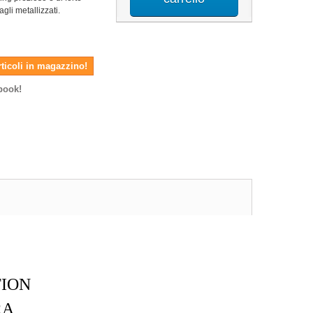
agli metallizzati.
rticoli in magazzino!
book!
TION
RA