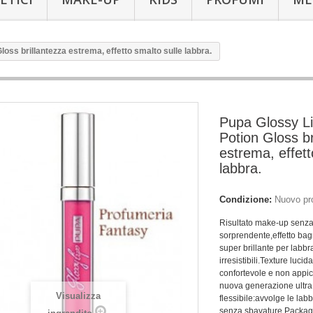
oss brillantezza estrema, effetto smalto sulle labbra.
Pupa Glossy L
Potion Gloss br
estrema, effett
labbra.
Condizione:
Nuovo pr
Risultato make-up senza
sorprendente,effetto bag
super brillante per labb
irresistibili.
Texture lucida
confortevole e non appic
nuova generazione ultra
Visualizza
flessibile:avvolge le labb
senza sbavature.
Packagi