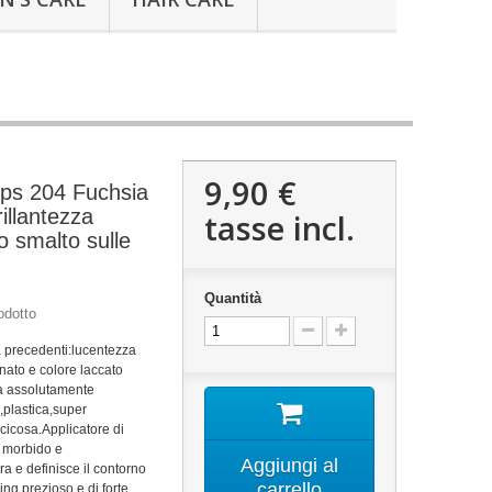
9,90 €
ips 204 Fuchsia
illantezza
tasse incl.
o smalto sulle
Quantità
odotto
 precedenti:lucentezza
nato e colore laccato
ra assolutamente
,plastica,super
cicosa.
Applicatore di
 morbido e
Aggiungi al
ra e definisce il contorno
carrello
ng prezioso e di forte