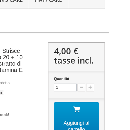
4,00 €
 Strisce
o 20 + 10
tasse incl.
ratto di
itamina E
Quantità
odotto
so
book!
Aggiungi al
carrello