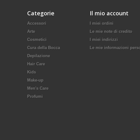
Categorie
Il mio account
Accessori
I miei ordini
Arte
Le mie note di credito
Cosmetici
I miei indirizzi
Cura della Bocca
Le mie informazioni pers
Depilazione
Hair Care
Kids
Make-up
Men's Care
Profumi