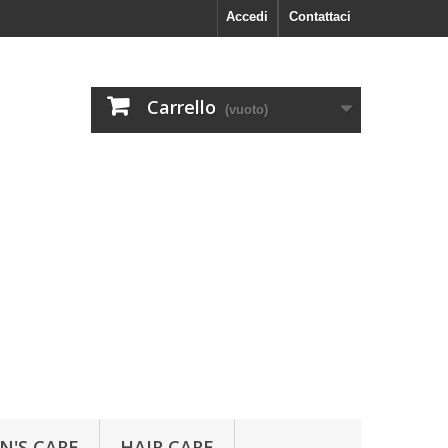
Accedi
Contattaci
Carrello
(vuoto)
N'S CARE
HAIR CARE